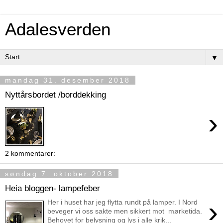
Adalesverden
▼
mandag 31. desember 2018
Nyttårsbordet /borddekking
›
2 kommentarer:
søndag 7. oktober 2018
Heia bloggen- lampefeber
›
Her i huset har jeg flytta rundt på lamper. I Nord
beveger vi oss sakte men sikkert mot mørketida.
Behovet for belysning og lys i alle krik...