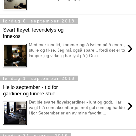
lørdag 8. september 2018
Svart fløyel, levendelys og
innekos
›
Med mer innetid, kommer også lysten på å endre,
stulle og fikse. Jeg må også spare... fordi det er to
lamper jeg virkelig har lyst på:) Oslo...
lørdag 1. september 2018
Hello september - tid for
gardiner og lunere stue
›
Det ble svarte fløyelsgardiner - lunt og godt. Har
valgt blå som aksentfarge, mot gul som jeg hadde
i fjor September er en av mine favoritt ...
fredag 31. august 2018